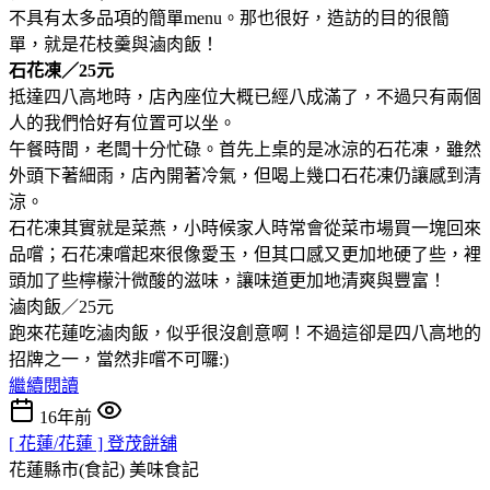
不具有太多品項的簡單menu。那也很好，造訪的目的很簡
單，就是花枝羹與滷肉飯！
石花凍／25元
抵達四八高地時，店內座位大概已經八成滿了，不過只有兩個
人的我們恰好有位置可以坐。
午餐時間，老闆十分忙碌。首先上桌的是冰涼的石花凍，雖然
外頭下著細雨，店內開著冷氣，但喝上幾口石花凍仍讓感到清
涼。
石花凍其實就是菜燕，小時候家人時常會從菜市場買一塊回來
品嚐；石花凍嚐起來很像愛玉，但其口感又更加地硬了些，裡
頭加了些檸檬汁微酸的滋味，讓味道更加地清爽與豐富！
滷肉飯／25元
跑來花蓮吃滷肉飯，似乎很沒創意啊！不過這卻是四八高地的
招牌之一，當然非嚐不可囉:)
繼續閱讀
16年前
[ 花蓮/花蓮 ] 登茂餅舖
花蓮縣市(食記)
美味食記