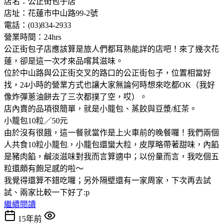
店名：公正街包子店
店址：花蓮市中山路99-2號
電話：(03)834-2933
營業時間：24hrs
公正街包子店應該算是旅人們都耳熟能詳的店吧！來了幾次花
蓮，卻是這一次才來品嚐其滋味。
位於中山路與公正街交叉的路口的公正街包子，位置相當好
找，24小時的營業方式也讓大家無論何時想來吃都OK（我好
像炸彈蔥油餅去了三次都撲了空，哎）。
店內賣的品項很簡單，就是小籠包、蒸餃與豆漿/紅茶。
小籠包10粒／50元
由於沒有很餓，這一餐就當作是上火車前的晚餐囉！我們兩個
人共食10粒小籠包，小籠包還蠻大粒，皮厚略帶著甜味，內餡
是豬肉餡，鹹淡滋味對我而言算適中；以份量而言，我吃個五
粒還頗有飽足感的啦～
我覺得還算不錯吃囉；另外隔壁還有一家周家，下次再去試
試、兩家比較一下好了:p
繼續閱讀
15年前