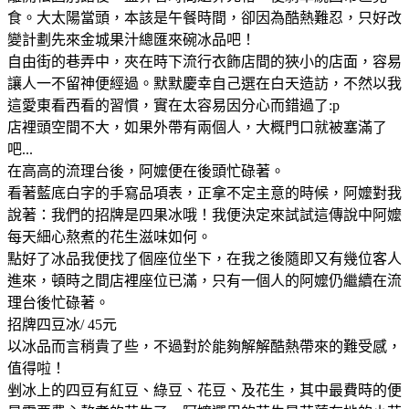
食。大太陽當頭，本該是午餐時間，卻因為酷熱難忍，只好改
變計劃先來金城果汁總匯來碗冰品吧！
自由街的巷弄中，夾在時下流行衣飾店間的狹小的店面，容易
讓人一不留神便經過。默默慶幸自己選在白天造訪，不然以我
這愛東看西看的習慣，實在太容易因分心而錯過了:p
店裡頭空間不大，如果外帶有兩個人，大概門口就被塞滿了
吧...
在高高的流理台後，阿嬤便在後頭忙碌著。
看著藍底白字的手寫品項表，正拿不定主意的時候，阿嬤對我
說著：我們的招牌是四果冰哦！我便決定來試試這傳說中阿嬤
每天細心熬煮的花生滋味如何。
點好了冰品我便找了個座位坐下，在我之後隨即又有幾位客人
進來，頓時之間店裡座位已滿，只有一個人的阿嬤仍繼續在流
理台後忙碌著。
招牌四豆冰/ 45元
以冰品而言稍貴了些，不過對於能夠解解酷熱帶來的難受感，
值得啦！
剉冰上的四豆有紅豆、綠豆、花豆、及花生，其中最費時的便