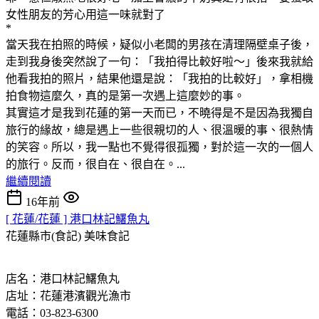
女性朋友的芳心用這一味就對了
*
當天我在拍照的時候，疑似小老闆的男孩在清理隔壁桌子後，
走到我身後突然說了一句：「我拍得比較好啦～」後來我就給
他看我拍的照片，結果他還是說：「我拍的比較好」，拿相機
拍食物這麼久，真的是第一次遇上這麼妙的事。
其實這才是我到花蓮的第一天而已，不曉得是不是因為我獨自
旅行的緣故，總是遇上一些很親切的人、很溫暖的事、很熱情
的笑容。所以，我一點也不覺得很孤獨，對於這一次的一個人
的旅行。反而，很自在、很自在。...
繼續閱讀
16年前
[ 花蓮/花蓮 ] 港口林記鱰魚丸
花蓮縣市(食記)
美味食記
店名：港口林記鱰魚丸
店址：花蓮港濱觀光漁市
電話：03-823-6300