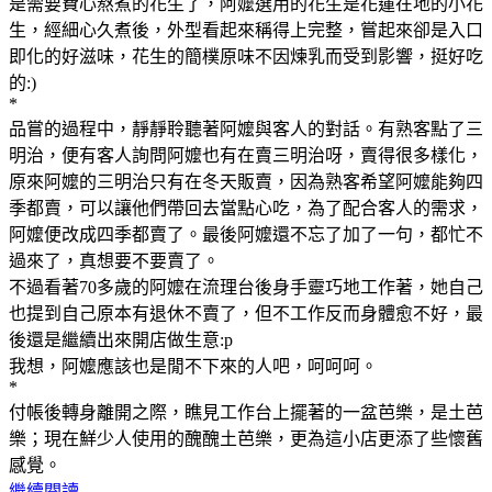
是需要費心熬煮的花生了，阿嬤選用的花生是花蓮在地的小花
生，經細心久煮後，外型看起來稱得上完整，嘗起來卻是入口
即化的好滋味，花生的簡樸原味不因煉乳而受到影響，挺好吃
的:)
*
品嘗的過程中，靜靜聆聽著阿嬤與客人的對話。有熟客點了三
明治，便有客人詢問阿嬤也有在賣三明治呀，賣得很多樣化，
原來阿嬤的三明治只有在冬天販賣，因為熟客希望阿嬤能夠四
季都賣，可以讓他們帶回去當點心吃，為了配合客人的需求，
阿嬤便改成四季都賣了。最後阿嬤還不忘了加了一句，都忙不
過來了，真想要不要賣了。
不過看著70多歲的阿嬤在流理台後身手靈巧地工作著，她自己
也提到自己原本有退休不賣了，但不工作反而身體愈不好，最
後還是繼續出來開店做生意:p
我想，阿嬤應該也是閒不下來的人吧，呵呵呵。
*
付帳後轉身離開之際，瞧見工作台上擺著的一盆芭樂，是土芭
樂；現在鮮少人使用的醜醜土芭樂，更為這小店更添了些懷舊
感覺。
繼續閱讀