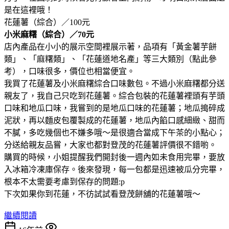
是在這裡哦！
花蓮薯（綜合）／100元
小米麻糬（綜合）／70元
店內產品在小小的展示空間裡展示著，品項有「黃金薯芋餅
類」、「麻糬類」、「花蓮道地名產」等三大類別（點此參
考），口味很多，價位也相當便宜。
我買了花蓮薯及小米麻糬綜合口味數包。不過小米麻糬都分送
親友了，我自己只吃到花蓮薯。綜合包裝的花蓮薯裡頭有芋頭
口味和地瓜口味，我嘗到的是地瓜口味的花蓮薯；地瓜搗碎成
泥狀，再以麵皮包覆製成的花蓮薯，地瓜內餡口感細緻、甜而
不膩，多吃幾個也不嫌多哦～是很適合當成下午茶的小點心；
分送給親友品嘗，大家也都對登茂的花蓮薯評價很不錯喲。
購買的時候，小姐提醒我們開封後一週內如未食用完畢，要放
入冰箱冷凍庫保存。後來發現，每一包都是迅速被瓜分完畢，
根本不太需要考慮到保存的問題:p
下次如果你到花蓮，不彷試試看登茂餅舖的花蓮薯哦～
繼續閱讀