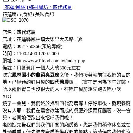
16年前
[ 花蓮/鳳林 ] 鄉村餐坊。四代務農
花蓮縣市(食記)
美味食記
店名：四代務農
店址：花蓮縣鳳林鎮大榮里大忠路 1號
電話：0921750866(預約專線)
時間：1100-1400 1700-2000
網址：http://www.flfood.com.tw/index.php
備註：用餐費用一個人大約300元左右
吃完
鳳林國小的韭菜臭豆腐
之後，我們接著就前往我們的目的
地，已經預約好用餐的
四代務農
囉！（實在是因為下午好餓，
所以兩個胃口也沒很大的人，在吃正餐前還先跑去吃小吃
XD）
繞了一會兒，我們終於找到四代務農囉！停好車後，發現餐廳
沒有人耶，我們在農舍改建而成的餐廳外探頭探腦著，沒一會
兒，老闆娘便跑出來招呼我們啦！
老闆娘先帶我們到我們用餐的廂房後，先請我們稍作休息或在
外頭看看，便先進去廚房準備我們的餐點。這時候的我們也沒