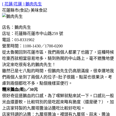
[ 花蓮/花蓮 ] 鵝肉先生
花蓮縣市(食記)
美味食記
店名：鵝肉先生
店址：花蓮縣花蓮市中山路259 號
電話：03-8331902
營業時間：1100-1430／1700-0200
從太魯閣回到花蓮市區，我們兩個人都累了也餓了，這種時候
吃東西就相當容易地多，騎到熱鬧的中山路上，毫不猶豫地便
決定來吃很有名的鵝肉先生！
雖然已是七八點的時間，但鵝肉先生仍高朋滿座，很幸運地我
們兩個人坐到了兩個人的位子~肚子很餓，點菜也很果決，考
慮到兩個都吃不多，點個幾樣菜便行。
糯米鵝血(乾)／30元
很好奇這道鵝血的口感，為了嚐鮮就點來試一下。口感比一般
米血還要軟，比較特別的是吃起來略有脆度（還是硬？），加
上店家特製的九層塔醬油沾醬吃比較好吃啦。
店家特調的沾醬：九層塔醬油。裡頭有九層塔、蒜末、醬油