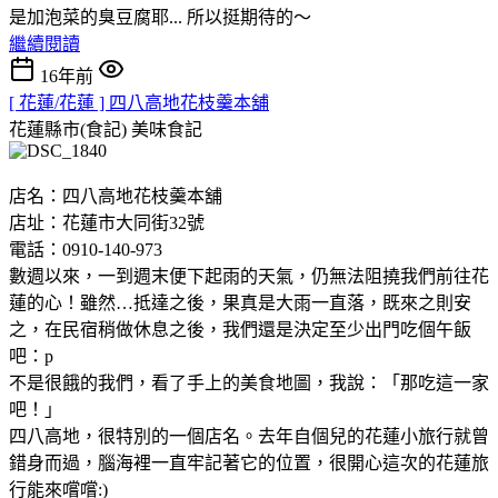
是加泡菜的臭豆腐耶... 所以挺期待的～
繼續閱讀
16年前
[ 花蓮/花蓮 ] 四八高地花枝羹本舖
花蓮縣市(食記)
美味食記
店名：四八高地花枝羹本舖
店址：花蓮市大同街32號
電話：0910-140-973
數週以來，一到週末便下起雨的天氣，仍無法阻撓我們前往花
蓮的心！雖然…抵達之後，果真是大雨一直落，既來之則安
之，在民宿稍做休息之後，我們還是決定至少出門吃個午飯
吧：p
不是很餓的我們，看了手上的美食地圖，我說：「那吃這一家
吧！」
四八高地，很特別的一個店名。去年自個兒的花蓮小旅行就曾
錯身而過，腦海裡一直牢記著它的位置，很開心這次的花蓮旅
行能來嚐嚐:)