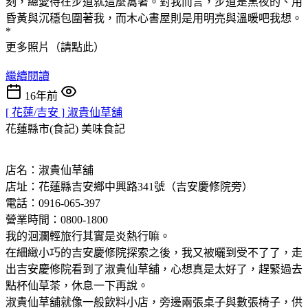
刻，總愛待在步道就這麼窩著。對我而言，步道是黑夜的、用
昏黃與沉穩包圍著我，而木心書屋則是用明亮與溫暖吧我想。
*
更多照片（請點此）
繼續閱讀
16年前
[ 花蓮/吉安 ] 淑貴仙草舖
花蓮縣市(食記)
美味食記
店名：淑貴仙草舖
店址：花蓮縣吉安鄉中興路341號（吉安慶修院旁）
電話：0916-065-397
營業時間：0800-1800
我的洄瀾輕旅行其實是炎熱行嘛。
在細緻小巧的吉安慶修院探索之後，我又被曬到受不了了，走
出吉安慶修院看到了淑貴仙草舖，心想真是太好了，趕緊過去
點杯仙草茶，休息一下再說。
淑貴仙草舖就像一般飲料小店，旁邊兩張桌子與數張椅子，供