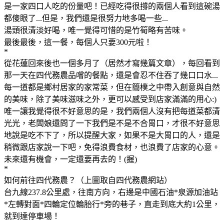
是一家四口人吃的份量吧！已經吃得很撐的兩個人看到這碗湯
都傻眼了...但是，我們還是很努力地多喝一些...
湯頭很清淡好喝，唯一覺得可惜的是竹筍略有苦味。
最後最後，這一餐，每個人只要300元啦！
*
從花蓮回來後也一個多月了（居然才寫幾篇文章），每回看到
那一天在四代務農品嚐的餐點，還是會忍不住吞了幾口口水...
每一道都是鄉村居家的家常菜，但在簡樸之中帶入創意與自然
的美味，除了美味滋味之外，更可以感受到店家滿滿的用心:)
唯一讓我覺得很不好意思的是，我們兩個人沒有把每道菜都清
光光，老闆娘還問了一下我們是不是不合胃口，才很不好意思
地說是吃不下了，所以提醒大家，如果不是大胃口的人，還是
稍微跟店家說一下吧，免得浪費食材，也浪費了店家的心意。
未來還有機會，一定還要再去的！(握)
*
如何前往四代務農？（上圖取自四代務農網站）
台九線237.8公里處，往南方向，右邊是中國石油*泉源加油站
*左轉對面*四輪定位輪胎行*旁的巷子，直走到底大約1公里，
就到達停車場！