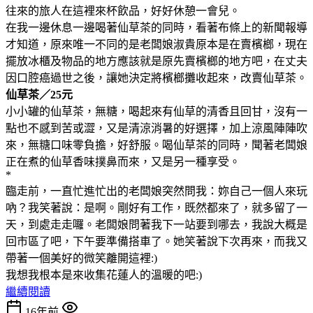
往來的旅人在這裡來杯飲品，好好休憩一會兒。
在我一邊休息一邊喝著仙草茶的同時，看著布條上的新聞報導
才知道，原來唯一不同的是老闆娘淑貴原本是在賣檳榔，現在
擺放冰櫃及物品的地方應該就是原先賣檳榔的地方吧，在丈夫
因口腔癌過世之後，讓她決定將檳榔攤收起來，改賣仙草茶。
仙草茶／25元
小小罐的仙草茶，無糖，喝起來有仙草的清香且回甘，沒有一
點也不感到苦或澀，又是清涼消暑的好選擇，加上涼風陣陣吹
來，無糖口味零負擔，好舒服。喝仙草茶的同時，聞著老闆娘
正在煮的仙草香味撲鼻而來，又是另一種享受。
*
臨走前，一直忙進忙出的老闆娘突然問我：妳自己一個人來玩
吶？我笑著說：是啊。剛好有工作，既然都來了，就多留了一
天，到處走走囉。老闆娘問著我下一站要到哪去，我說大概是
回市區了吧，下午要準備搭車了。她笑著說下次再來，而我又
帶著一個美好的微笑離開這裡:)
我想我根本是來收集花蓮人的溫暖的吧:)
繼續閱讀
16年前