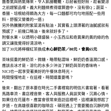
醬香氣與熱氣傳來，令人飢腸轆轆，忍耐著拍好照，趁著變涼
之前趕緊品嚐。義大利麵條煮得還算適中，沒有很Q；蔬菜、
香腸、培根給得頗為大方，每一口麵都可均勻地搭配一些用
料，舒服又營養的一道:)
另外熱騰騰的附紫菜湯有點油，其實看上頭漂著的油膩感就有
預感了，前幾口略油，後來就好多了。
附餐水果，以透明小碟盛裝。小玉西瓜和奇異果的黃的綠的色
調又讓我覺得好清涼吶。
加了30元將檸檬紅茶換成
木心鮮奶茶／80元，會員65元
茶味挺重的鮮奶茶，微糖，略帶點澀味，鮮奶奶香溫潤口感。
應該去冰才是，溶化的水多少沖淡了鮮奶與茶的香味吶。
NICI也一起享受著美好的午餐休息時光。
時間慢慢地走，在這裡，時間還重要嗎？
*
後來，翻出了原本要在時光二手書裡寫的明信片書寫著。看著
馬路車流、書店裡音樂、客人與服務人員談笑聲，沉澱心情。
如果住在花蓮市，應當會很常來造訪這裡吧，這裡讓我想起了
步道，在高雄很喜歡的咖啡店，碩班遇上了需要獨自沉靜的時