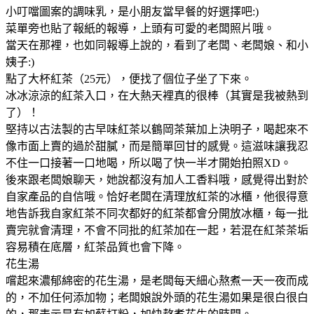
小叮噹圖案的調味乳，是小朋友當早餐的好選擇吧:)
菜單旁也貼了報紙的報導，上頭有可愛的老闆照片哦。
當天在那裡，也如同報導上說的，看到了老闆、老闆娘、和小
姨子:)
點了大杯紅茶（25元），便找了個位子坐了下來。
冰冰涼涼的紅茶入口，在大熱天裡真的很棒（其實是我被熱到
了）！
堅持以古法製的古早味紅茶以鶴岡茶葉加上決明子，喝起來不
像市面上賣的過於甜膩，而是簡單回甘的感覺。這滋味讓我忍
不住一口接著一口地喝，所以喝了快一半才開始拍照XD。
後來跟老闆娘聊天，她說都沒有加人工香料哦，感覺得出對於
自家產品的自信哦。恰好老闆在清理放紅茶的冰櫃，他很得意
地告訴我自家紅茶不同次都好的紅茶都會分開放冰櫃，每一批
賣完就會清理，不會不同批的紅茶加在一起，若混在紅茶茶垢
容易積在底層，紅茶品質也會下降。
花生湯
嚐起來濃郁綿密的花生湯，是老闆每天細心熬煮一天一夜而成
的，不加任何添加物；老闆娘說外頭的花生湯如果是很白很白