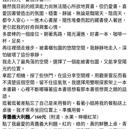
雖然我目前的經濟能力尚無法隨心所欲地買書，但仍愛書，喜
愛因書營造出的氛圍，穩重、靜謐、無論是豔陽天、陰雨天，
都令人安心。一進木心書屋，隨性堆疊而起的藏書使人著迷，
更引起我的好奇與興奮心情。
多麼棒的一個座位。朝著馬路，陽光灑進，好書一本，咖啡一
杯，足矣。
再往裡頭走幾步，被書櫃包圍的悠閒空間。我靜靜地走入，深
怕破壞了這份寧靜。
我走入了最角落的空間，選擇了一個能被書包圍，又能享受陽
光的位置。
拿起了相機，按了些快門，在這分享空間裡，用觀景窗反而看
不清楚這個空間，留不住這氣氛。我選擇用雙眼探索架上一本
本書籍，心裡不斷嘟嚷著這本書很想看那本書很想買之類的話
語。
逛著逛著差點忘了自己是來用餐的。看著小姐將我的餐點送上
桌後，我才乖乖坐回位置上，準備用餐。
青醬義大利麵／160元
（附湯、水果、檸檬紅茶）
點了我最愛的青醬義大利麵。紅的、綠的、黃的鮮艷上桌，青