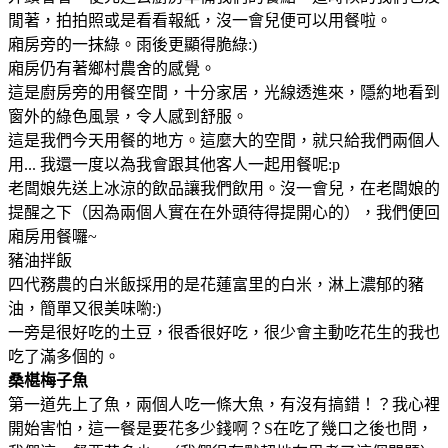
閒著，拍拍照或是看看報紙，沒一會兒便可以用餐啦。
廂房旁的一抹綠。雨後更顯得脆綠:)
廂房仍有著鄉村農舍的感覺。
這是廚房旁的用餐空間，十分家居，光線透進來，隱約地看到
窗外的綠色風景，令人感到舒服。
這是我們今天用餐的地方。這麼大的空間，就只給我們兩個人
用... 我還一度以為我會跟其他客人一起用餐呢:p
老闆娘先送上冰涼的飲品讓我們飲用。沒一會兒，在老闆娘的
提醒之下（因為兩個人實在在外頭待得提開心的），我們便回
廂房用餐囉~
豬油拌飯
四代務農的白米飯採用的是花蓮富里的白米，淋上濃郁的豬
油，簡單又很美味喲:)
一旁是很好吃的土豆，很香很好吃，很少會主動吃花生的我也
吃了滿多個的。
桑椹梅子魚
第一道先上了魚，兩個人吃一條大魚，有沒有搞錯！？我心裡
開始害怕，這一餐是要花多少錢啊？S在吃了幾口之後也問，