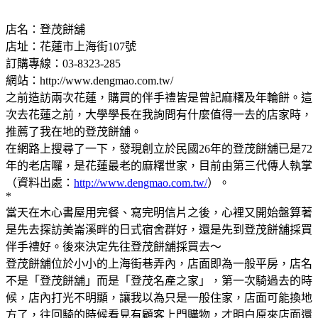
店名：登茂餅舖
店址：花蓮市上海街107號
訂購專線：03-8323-285
網站：http://www.dengmao.com.tw/
之前造訪兩次花蓮，購買的伴手禮皆是曾記麻糬及年輪餅。這
次去花蓮之前，大學學長在我詢問有什麼值得一去的店家時，
推薦了我在地的登茂餅舖。
在網路上搜尋了一下，發現創立於民國26年的登茂餅舖已是72
年的老店囉，是花蓮最老的麻糬世家，目前由第三代傳人執掌
（資料出處：
http://www.dengmao.com.tw/
）。
*
當天在木心書屋用完餐、寫完明信片之後，心裡又開始盤算著
是先去探訪美崙溪畔的日式宿舍群好，還是先到登茂餅舖採買
伴手禮好。後來決定先往登茂餅舖採買去～
登茂餅舖位於小小的上海街巷弄內，店面即為一般平房，店名
不是「登茂餅舖」而是「登茂名產之家」，第一次騎過去的時
候，店內打光不明顯，讓我以為只是一般住家，店面可能換地
方了，往回騎的時候看見有顧客上門購物，才明白原來店面還