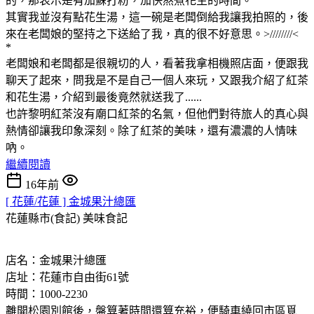
的，那表示是有加蘇打粉，加快熬煮花生的時間。
其實我並沒有點花生湯，這一碗是老闆倒給我讓我拍照的，後
來在老闆娘的堅持之下送給了我，真的很不好意思。>////////<
*
老闆娘和老闆都是很親切的人，看著我拿相機照店面，便跟我
聊天了起來，問我是不是自己一個人來玩，又跟我介紹了紅茶
和花生湯，介紹到最後竟然就送我了......
也許黎明紅茶沒有廟口紅茶的名氣，但他們對待旅人的真心與
熱情卻讓我印象深刻。除了紅茶的美味，還有濃濃的人情味
吶。
繼續閱讀
16年前
[ 花蓮/花蓮 ] 金城果汁總匯
花蓮縣市(食記)
美味食記
店名：金城果汁總匯
店址：花蓮市自由街61號
時間：1000-2230
離開松園別館後，盤算著時間還算充裕，便騎車繞回市區覓