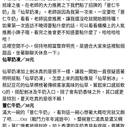
抵達之後，在老師的大力推薦之下我們點了招牌的「薏仁牛
奶」及「仙草奶凍」。老師說因為我第一次來，一定要吃「薏
仁牛奶」看看，老師這麼推薦，讓我還沒吃就開始期待囉！
如果第一次造訪不曉得要點什麼的話，可以看看櫃檯上的人氣
推薦小牌子哦，看完之後會更不知道要點什麼了，哈哈哈哈
哈！
店裡空間不小，保持地相當整齊明亮，是適合大家來這裡點個
甜品，坐著聊聊天休息一下:)
仙草奶凍／30元
仙草奶凍加上剉冰真的是很不一樣，讓我一開始一直很疑惑著
明明是點「仙草奶凍」，怎麼上來的甜點像是「仙草剉冰」。
蔡記豆花的仙草標榜著傳統客家風味的仙草，嘗起來口感挺軟
Q的，搭配剉冰及牛奶入口，除了會有奶香味之外，其口感更
是特別，夏天吃真的是很不賴！
薏仁牛奶／30元
滿大一碗的「薏仁牛奶」，看到這一碗心想著大概吃完就又飽
了吧……Orz（戰鬥力年年減退中）。整碗薏仁湯真是濃又稠
耶，薏仁燉煮地很好吃，加上香濃的牛奶真是有很搭，要獲取