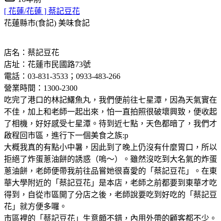
[ 花蓮/花蓮 ] 蔡記豆花
花蓮縣市(食記)
美味食記
店名：蔡記豆花
店址：花蓮市民國路73號
電話：03-831-3533；0933-483-266
營業時間：1300-2300
吃完了港口的林記鱰魚丸，我們便前往七星潭，因為天氣實在
不佳，加上和老師一起出來，怕一直拍照很破壞興致，便收起
了相機，好好感受七星潭。待到近七點，天色都暗了，我們才
啟程回市區，進行下一個美食之族:p
大概我真的有點小中暑，因此到了晚上仍沒有什麼胃口，所以
拒絕了炸蛋蔥油餅的誘惑（嗚～）。雖然沒吃到大名氣的炸蛋
蔥油餅，老師便帶我前往品嘗她很喜愛的「蔡記豆花」。在東
華大學附近的「蔡記豆花」是本店，老師之前都要到東華才吃
得到，自從市區開了分店之後，老師說要吃到好吃的「蔡記豆
花」就方便多囉。
市區裡的「蔡記豆花」生意頗不錯，內用外帶的顧客都不少。