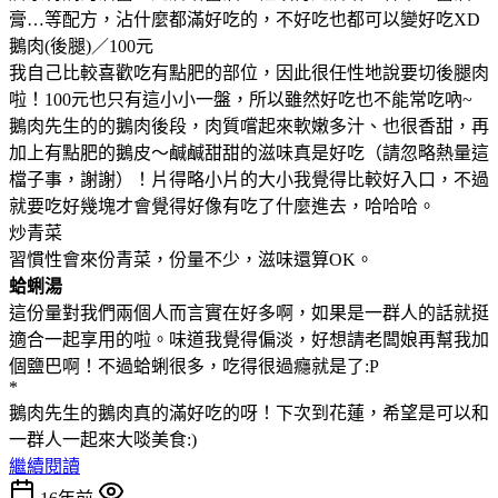
膏…等配方，沾什麼都滿好吃的，不好吃也都可以變好吃XD
鵝肉(後腿)／100元
我自己比較喜歡吃有點肥的部位，因此很任性地說要切後腿肉
啦！100元也只有這小小一盤，所以雖然好吃也不能常吃吶~
鵝肉先生的的鵝肉後段，肉質嚐起來軟嫩多汁、也很香甜，再
加上有點肥的鵝皮～鹹鹹甜甜的滋味真是好吃（請忽略熱量這
檔子事，謝謝）！片得略小片的大小我覺得比較好入口，不過
就要吃好幾塊才會覺得好像有吃了什麼進去，哈哈哈。
炒青菜
習慣性會來份青菜，份量不少，滋味還算OK。
蛤蜊湯
這份量對我們兩個人而言實在好多啊，如果是一群人的話就挺
適合一起享用的啦。味道我覺得偏淡，好想請老闆娘再幫我加
個鹽巴啊！不過蛤蜊很多，吃得很過癮就是了:P
*
鵝肉先生的鵝肉真的滿好吃的呀！下次到花蓮，希望是可以和
一群人一起來大啖美食:)
繼續閱讀