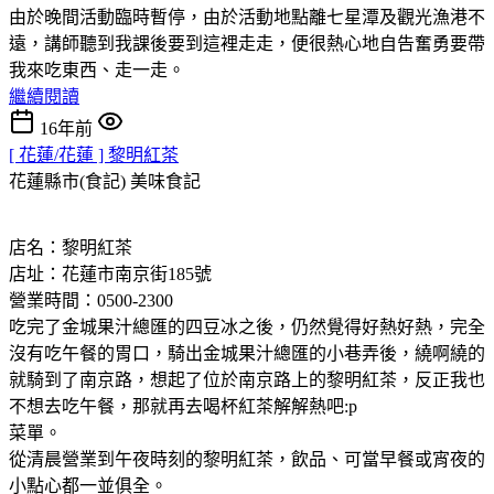
由於晚間活動臨時暫停，由於活動地點離七星潭及觀光漁港不
遠，講師聽到我課後要到這裡走走，便很熱心地自告奮勇要帶
我來吃東西、走一走。
繼續閱讀
16年前
[ 花蓮/花蓮 ] 黎明紅茶
花蓮縣市(食記)
美味食記
店名：黎明紅茶
店址：花蓮市南京街185號
營業時間：0500-2300
吃完了金城果汁總匯的四豆冰之後，仍然覺得好熱好熱，完全
沒有吃午餐的胃口，騎出金城果汁總匯的小巷弄後，繞啊繞的
就騎到了南京路，想起了位於南京路上的黎明紅茶，反正我也
不想去吃午餐，那就再去喝杯紅茶解解熱吧:p
菜單。
從清晨營業到午夜時刻的黎明紅茶，飲品、可當早餐或宵夜的
小點心都一並俱全。