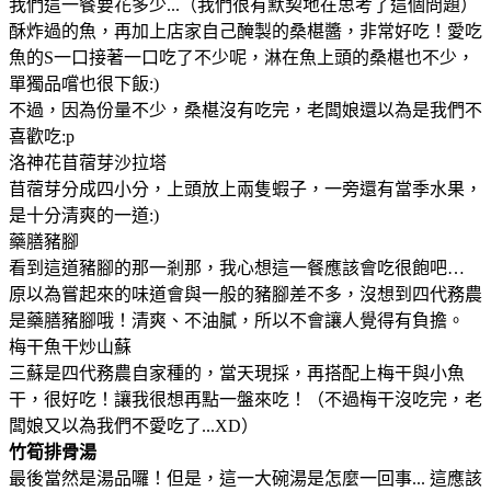
我們這一餐要花多少...（我們很有默契地在思考了這個問題）
酥炸過的魚，再加上店家自己醃製的桑椹醬，非常好吃！愛吃
魚的S一口接著一口吃了不少呢，淋在魚上頭的桑椹也不少，
單獨品嚐也很下飯:)
不過，因為份量不少，桑椹沒有吃完，老闆娘還以為是我們不
喜歡吃:p
洛神花苜蓿芽沙拉塔
苜蓿芽分成四小分，上頭放上兩隻蝦子，一旁還有當季水果，
是十分清爽的一道:)
藥膳豬腳
看到這道豬腳的那一剎那，我心想這一餐應該會吃很飽吧…
原以為嘗起來的味道會與一般的豬腳差不多，沒想到四代務農
是藥膳豬腳哦！清爽、不油膩，所以不會讓人覺得有負擔。
梅干魚干炒山蘇
三蘇是四代務農自家種的，當天現採，再搭配上梅干與小魚
干，很好吃！讓我很想再點一盤來吃！（不過梅干沒吃完，老
闆娘又以為我們不愛吃了...XD）
竹筍排骨湯
最後當然是湯品囉！但是，這一大碗湯是怎麼一回事... 這應該