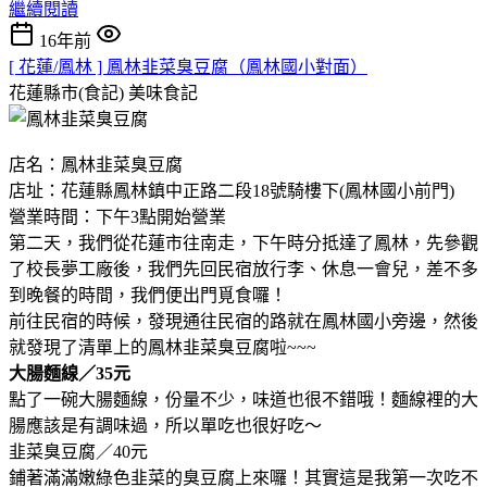
繼續閱讀
16年前
[ 花蓮/鳳林 ] 鳳林韭菜臭豆腐（鳳林國小對面）
花蓮縣市(食記)
美味食記
店名：鳳林韭菜臭豆腐
店址：花蓮縣鳳林鎮中正路二段18號騎樓下(鳳林國小前門)
營業時間：下午3點開始營業
第二天，我們從花蓮市往南走，下午時分抵達了鳳林，先參觀
了校長夢工廠後，我們先回民宿放行李、休息一會兒，差不多
到晚餐的時間，我們便出門覓食囉！
前往民宿的時候，發現通往民宿的路就在鳳林國小旁邊，然後
就發現了清單上的鳳林韭菜臭豆腐啦~~~
大腸麵線／35元
點了一碗大腸麵線，份量不少，味道也很不錯哦！麵線裡的大
腸應該是有調味過，所以單吃也很好吃～
韭菜臭豆腐／40元
鋪著滿滿嫩綠色韭菜的臭豆腐上來囉！其實這是我第一次吃不