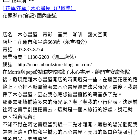
16年前
[ 花蓮/花蓮 ] 木心書屋（已歇業）
花蓮縣市(食記)
國內旅遊
店名：木心書屋 電影．音樂．咖啡．藝文空間
店址：花蓮市和平路663號（永吉橋旁）
電話：03-833-8774
營業時間：1130-2200（週三店休）
網誌：http://moosinbookstore.blogspot.com/
在Morris與pepe的網誌裡認識了木心書屋。離開吉安慶修院
後，發現距離木心書屋開店的時間還有一些，在返回花蓮的路
途上，心裡不斷盤算著去木心書屋還是法采時光，最後，我選
擇了木心書屋，因為我心底想被書擁抱的聲音多了點。
那要去哪填補這多來的時光呢？翻了翻我的小行程表，決定前
往阿之寶手創館挖寶去，這就是一個人旅行的好處，說走就
走、說留就留:)
不知不覺在阿之寶逗留到近十二點才離開，熾熱的陽光催促我
趕緊上路。位於和平橋旁的木心書屋，亮眼的藍白色調吸引了
我的目光，要我停留......