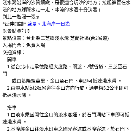
淺水灣沿岸的沙質細緻，是很適合玩沙的地方；拉起褲管在水
淺的地方踩踩水走一走，冰涼的水溫十分消暑:)
到此一遊照一張:p
*延伸閱讀*
盛夏。北海岸一日遊
※景點資訊※
景點位置：台北縣三芝鄉淺水灣 芝蘭社區(台2省道)
入場門票：免費入場
交通資訊：
開車
1.從台北市走承德路經大度路、關渡、2號省道、三芝至石
門
或由基隆經萬里、金山至石門下車即可抵達淺水灣 。
2.由淡水站沿2號省道往金山方向行駛，過老梅5.2公里即可
抵達淺水灣 。
搭車
1.由淡水乘坐開往金山的淡水客運，於石門洞站下車即可抵
達淺水灣 。
2.基隆經金山往淡水班車之國光客運或基隆客運，於石門下