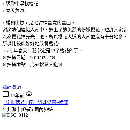
↑ 朦朧中尋找櫻花
↑ 春天氣息
↑ 櫻與山嵐，是幅討情畫意的畫面。
謝謝這個連假人潮中，遇上了這美麗的粉嫩櫻花，也許大家都
以為櫻花掉光光了吧，所以櫻花大道的人潮並沒有十分地多，
所以比較能好好地欣賞櫻花~
p.s 今年春天，我必定是中了櫻花的毒。
※拍攝日期：2011/02/27※
※拍攝地點：烏來櫻花大道※
繼續閱讀
15年前
[ 新北/瑞芳 ] 探。貓咪樂園~侯硐
台北縣市(遊記)
國內旅遊