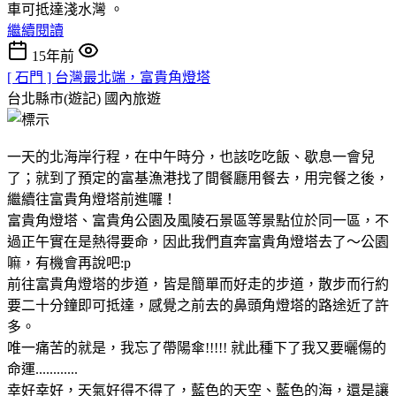
車可抵達淺水灣 。
繼續閱讀
15年前
[ 石門 ] 台灣最北端，富貴角燈塔
台北縣市(遊記)
國內旅遊
一天的北海岸行程，在中午時分，也該吃吃飯、歇息一會兒
了；就到了預定的富基漁港找了間餐廳用餐去，用完餐之後，
繼續往富貴角燈塔前進囉！
富貴角燈塔、富貴角公園及風陵石景區等景點位於同一區，不
過正午實在是熱得要命，因此我們直奔富貴角燈塔去了～公園
嘛，有機會再說吧:p
前往富貴角燈塔的步道，皆是簡單而好走的步道，散步而行約
要二十分鐘即可抵達，感覺之前去的鼻頭角燈塔的路途近了許
多。
唯一痛苦的就是，我忘了帶陽傘!!!!! 就此種下了我又要曬傷的
命運............
幸好幸好，天氣好得不得了，藍色的天空、藍色的海，還是讓