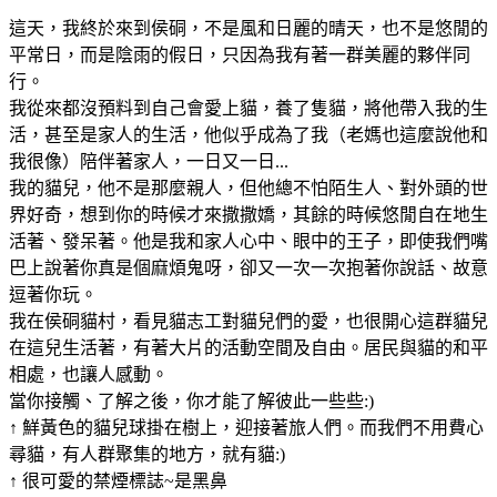
這天，我終於來到侯硐，不是風和日麗的晴天，也不是悠閒的
平常日，而是陰雨的假日，只因為我有著一群美麗的夥伴同
行。
我從來都沒預料到自己會愛上貓，養了隻貓，將他帶入我的生
活，甚至是家人的生活，他似乎成為了我（老媽也這麼說他和
我很像）陪伴著家人，一日又一日...
我的貓兒，他不是那麼親人，但他總不怕陌生人、對外頭的世
界好奇，想到你的時候才來撒撒嬌，其餘的時候悠閒自在地生
活著、發呆著。他是我和家人心中、眼中的王子，即使我們嘴
巴上說著你真是個麻煩鬼呀，卻又一次一次抱著你說話、故意
逗著你玩。
我在侯硐貓村，看見貓志工對貓兒們的愛，也很開心這群貓兒
在這兒生活著，有著大片的活動空間及自由。居民與貓的和平
相處，也讓人感動。
當你接觸、了解之後，你才能了解彼此一些些:)
↑ 鮮黃色的貓兒球掛在樹上，迎接著旅人們。而我們不用費心
尋貓，有人群聚集的地方，就有貓:)
↑ 很可愛的禁煙標誌~是黑鼻