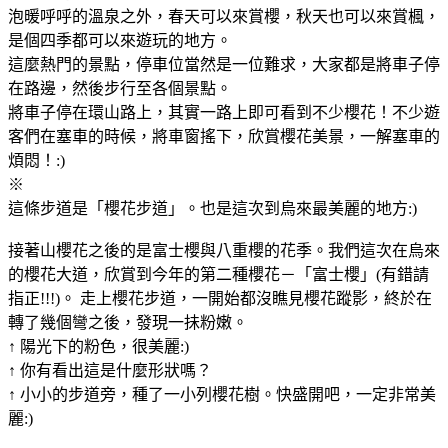
泡暖呼呼的溫泉之外，春天可以來賞櫻，秋天也可以來賞楓，
是個四季都可以來遊玩的地方。
這麼熱門的景點，停車位當然是一位難求，大家都是將車子停
在路邊，然後步行至各個景點。
將車子停在環山路上，其實一路上即可看到不少櫻花！不少遊
客們在塞車的時候，將車窗搖下，欣賞櫻花美景，一解塞車的
煩悶！:)
※
這條步道是「櫻花步道」。也是這次到烏來最美麗的地方:)
接著山櫻花之後的是富士櫻與八重櫻的花季。我們這次在烏來
的櫻花大道，欣賞到今年的第二種櫻花－「富士櫻」(有錯請
指正!!!)。 走上櫻花步道，一開始都沒瞧見櫻花蹤影，終於在
轉了幾個彎之後，發現一抺粉嫩。
↑ 陽光下的粉色，很美麗:)
↑ 你有看出這是什麼形狀嗎？
↑ 小小的步道旁，種了一小列櫻花樹。快盛開吧，一定非常美
麗:)