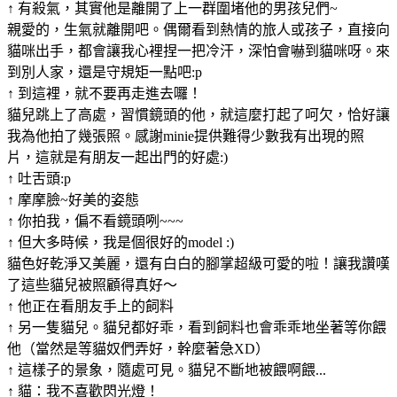
↑ 有殺氣，其實他是離開了上一群圍堵他的男孩兒們~
親愛的，生氣就離開吧。偶爾看到熱情的旅人或孩子，直接向
貓咪出手，都會讓我心裡捏一把冷汗，深怕會嚇到貓咪呀。來
到別人家，還是守規矩一點吧:p
↑ 到這裡，就不要再走進去囉！
貓兒跳上了高處，習慣鏡頭的他，就這麼打起了呵欠，恰好讓
我為他拍了幾張照。感謝minie提供難得少數我有出現的照
片，這就是有朋友一起出門的好處:)
↑ 吐舌頭:p
↑ 摩摩臉~好美的姿態
↑ 你拍我，偏不看鏡頭咧~~~
↑ 但大多時候，我是個很好的model :)
貓色好乾淨又美麗，還有白白的腳掌超級可愛的啦！讓我讚嘆
了這些貓兒被照顧得真好～
↑ 他正在看朋友手上的飼料
↑ 另一隻貓兒。貓兒都好乖，看到飼料也會乖乖地坐著等你餵
他（當然是等貓奴們弄好，幹麼著急XD）
↑ 這樣子的景象，隨處可見。貓兒不斷地被餵啊餵...
↑ 貓：我不喜歡閃光燈！