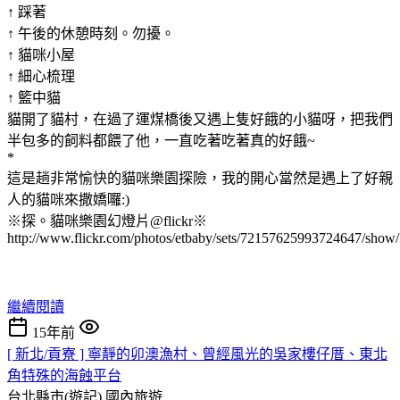
↑ 踩著
↑ 午後的休憩時刻。勿擾。
↑ 貓咪小屋
↑ 細心梳理
↑ 籃中貓
貓開了貓村，在過了運煤橋後又遇上隻好餓的小貓呀，把我們
半包多的飼料都餵了他，一直吃著吃著真的好餓~
*
這是趟非常愉快的貓咪樂園探險，我的開心當然是遇上了好親
人的貓咪來撒嬌囉:)
※探。貓咪樂園幻燈片@flickr※
http://www.flickr.com/photos/etbaby/sets/72157625993724647/show/
繼續閱讀
15年前
[ 新北/貢寮 ] 寧靜的卯澳漁村、曾經風光的吳家樓仔厝、東北
角特殊的海蝕平台
台北縣市(遊記)
國內旅遊