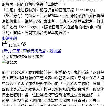
的岬角，因而自然得名為「三貂角」。
「三貂」地名很特別，相傳源自於西班牙語「San Diego」
（聖地牙哥）的衍音。西元1626年，西班牙的船艦由菲律賓群
島揚帆北上，繞經台灣的東北角，西班牙人望見三貂角，將此
地命名為「San Diego」。隨後西班牙人在基隆的社寮島（和
平島）登陸，展開在北台灣16年的統治。
繼續閱讀
15年前
[ 新北/三芝 ] 李前總統故居，源興居
台北縣市(遊記)
國內旅遊
離開了淺水灣，我們繼續前進，順著路標，我們抵達了頗具規
模，建築相當新穎的三芝遊客中心暨名人館。悠閒地在名人館
中參觀，發現了旅遊服務中心內的「三芝名人文物館」展覽了
四位出身於三芝鄉名人，其中比較熟知的就是台灣第一位醫學
博士杜聰明、第一位民選總統李登輝還有立法委員盧修一。
簡單地參觀之後，我們便往遊客中心後的「源興居」走去。