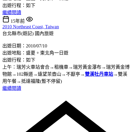
出遊行程：如下
繼續閱讀
15年前
2010 Northeast Coast, Taiwan
台北縣市(遊記)
國內旅遊
出遊日期：2010/07/10
出遊地點：盛夏。東北角一日遊
出遊行程：如下
上午：瑞芳火車站會合→租機車→瑞芳黃金瀑布→瑞芳黃金博
物館→102縣道→遠望茶壺山→不厭亭→
雙溪牡丹車站
→雙溪
用午餐→抵達福隆(暫不停留)
繼續閱讀