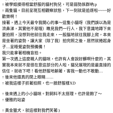
↑ 被學姐摸得相當舒服的貓村狗兒，可是弱勢族群吶:p
↑ 兩隻貓。目前呈現互相觀察狀態，下一刻就是追逐啦~~~~好
歡樂啊！
接著，遇上今天最令我開心的事～這隻小貓呀（我們誤以為是
流鼻涕，其實他不是哦）瞧見我們一行人，我下意識地蹲下來
要拍照，沒想到他就往我走來，一股腦地就往我腳上爬，本來
是坐著的姿勢，讓大家（除了我）拍完照之後，居然就捲起身
子…呈睡覺姿勢預備備！
我只能拿著相機盲拍。
第一次遇上這麼親人的貓咪，也許有人會說好髒啊什麼的，其
實我本來就不是很在意這部分的人啦，貓兒展現的是最直接的
信任，就收下吧！看他舒服地躺著，害我一動也不敢動…
↑ 後來他還真的閉上眼睛……
↑ 被我這樣子抓著拍照，也一臉舒服樣XD
↑ 後來遇上的小小貓咪。對飼料不太搭理。也許是飽了～
↑ 優雅的站姿
↑ 黃金獵犬，就這樣對我們笑著:)