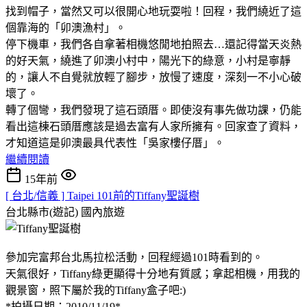
找到帽子，當然又可以很開心地玩耍啦！回程，我們繞近了這
個靠海的「卯澳漁村」。
停下機車，我們各自拿著相機悠閒地拍照去…還記得當天炎熱
的好天氣，繞進了卯澳小村中，陽光下的綠意，小村是寧靜
的，讓人不自覺就放輕了腳步，放慢了速度，深刻一不小心破
壞了。
轉了個彎，我們發現了這石頭厝。即使沒有事先做功課，仍能
看出這棟石頭厝應該是過去富有人家所擁有。回家查了資料，
才知道這是卯澳最具代表性「吳家樓仔厝」。
繼續閱讀
15年前
[ 台北/信義 ] Taipei 101前的Tiffany聖誕樹
台北縣市(遊記)
國內旅遊
參加完富邦台北馬拉松活動，回程經過101時看到的。
天氣很好，Tiffany綠更顯得十分地有質感；拿起相機，用我的
觀景窗，照下屬於我的Tiffany盒子吧:)
*拍攝日期：2010/11/19*