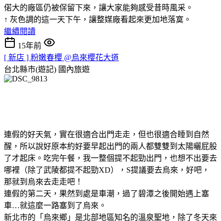
偌大的廠區仍被保留下來，讓大家能夠感受昔時風采。
↑ 灰色調的這一天下午，讓整媒廠看起來更加地落寞。
繼續閱讀
15年前
[ 新店 ] 粉嫩春櫻 @烏來櫻花大道
台北縣市(遊記)
國內旅遊
連假的好天氣，實在很適合出門走走，但也很適合睡到自然
醒，所以說好原本約好要早起出門的兩人都雙雙到太陽曬屁股
了才起床。吃完午餐，我一整個提不起勁出門，也想不出要去
哪裡（除了武陵都提不起勁XD），S提議要去烏來，好吧，
那就到烏來去走走吧！
連假的第二天，果然到處是車潮，過了碧潭之後開始遇上塞
車…就這麼一路塞到了烏來。
新北市的「烏來鄉」是北部地區知名的溫泉聖地，除了冬天來