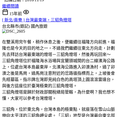
繼續閱讀
15年前
[ 新北/貢寮 ] 台灣最東端，三貂角燈塔
台北縣市(遊記)
國內旅遊
在雙溪用完午餐，稍作休息之後，便繼續往福隆方向前進。福
隆也是今天的目的地之一，不過我們繼續往東北方向走，計劃
先去拜訪台灣最東端的燈塔－三貂角燈塔，然後再玩回來～
三貂角燈塔位於福隆海水浴場與宜蘭頭城間的台二線濱海公路
上，位處台灣本島最東岸，北濱海公路進入卯澳漁村，過了卯
澳之後是馬崗，過馬崗注意附近的岔路循指標而上，上坡後會
先經墓區，指示牌左灣即見純白色的高塔頂上圓滾滾雷達台，
與後方這座位於臺灣極東的三貂角燈塔。
三貂角燈塔是歸於財政部關稅總局管轄，為什麼啊？我也想不
懂，大家可以參考台灣燈塔。
三貂角，位於東北角，台灣本島的極東點，就座落在雪山山脈
伸向太平洋的三貂角岬尖處。「三貂」地型是台灣最向東北部