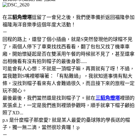
在
三貂角燈塔
逗留了一會兒之後，我們便準備折返回福隆參加
福隆海洋音樂季這個年度大活動！
－
回程的路上，還發了個小插曲，就是S突然發現他的球帽不見
了，兩個人停下了車東找找西看看，翻了包包又找了機車車
廂，開始懷疑起是否在雙溪用午餐的時候就不見了，甚至還拿
出相機看有沒有拍到帽子的最後身影.....
可能會有人心想：不就是一頂帽子嘛，再買就有了呀！不過，
當我聽到S嘴裡嘟嚷著：「有點難過」，我就知道事情有點大
條，沒找到帽子看來有人會難過很久，而且接下來的旅程一定
玩不開心。
最後最後，我們當然還是找到帽子了。就在
三貂角燈塔
裡頭的
某張桌上，一定是我們進到裡頭參觀時，順手就拿下帽子顧拍
照了XD...
p.s 是什麼帽子那麼愛? 就是某人最愛的壘球隊的學長送的帽
子，獨一無二滴，當然很珍貴囉！:p
－