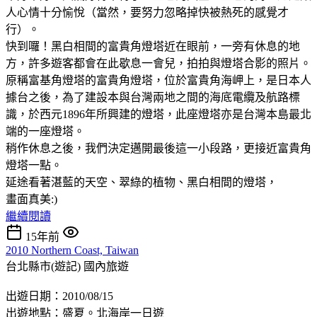
人心情十分愉悅（當然，要努力忽略掉快被熱死的感覺才
行）。
快到囉！黑白相間的富貴角燈塔近在眼前，一旁有休息的地
方，許多遊客都會在此歇息一會兒，拍拍與燈塔合影的照片。
原稱富基角燈塔的富貴角燈塔，位於富貴角海岬上，是日本人
據台之後，為了建設本與台灣兩地之間的海底電纜及航路標
識，於西元1896年所興建的燈塔，此座燈塔亦是台灣本島最北
端的一座燈塔。
稍作休息之後，我們決定邁開最後這一小段路，更接近富貴角
燈塔一點。
延途看著湛藍的天空、翠綠的植物、黑白相間的燈塔，
畫面真美:)
繼續閱讀
15年前
2010 Northern Coast, Taiwan
台北縣市(遊記)
國內旅遊
出遊日期：2010/08/15
出遊地點：盛夏。北海岸一日遊