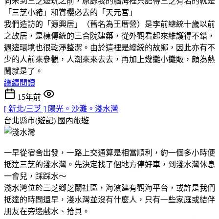
尚未到三芝遊玩之前，原諒我的腦海裡只記得三芝有名的就是
「三芝小豬」和賞櫻必去的「天元宮」
我們造訪的「源興居」（舊名為王厝營）是李前總統十歲以前
之故居，是棟傳統的三合院建築，從外觀看起來維護得不錯，
週邊環境也很乾淨整潔。由於這裡是總統的故鄉，因此亦有不
少的人前來參觀，人潮來來去去，再加上幾攤小攤販，頗為熱
鬧就是了。
繼續閱讀
15年前
[ 新北/三芝 ] 陽光。沙灘。淺水灣
台北縣市(遊記)
國內旅遊
一早從宿舍出發，一路上交通算是相當順利，約一個多小時便
抵達三芝的淺水灣。先決定找了個地方停好車，到淺水灣休息
一會兒，踩踩水～
淺水灣位於三芝鄉芝蘭社區，海濱建有觀海平台，或許是我們
抵達的時間還早，淺水灣並沒有什麼人，只有一些家庭或結伴
朋友在旁邊戲水、拾貝。