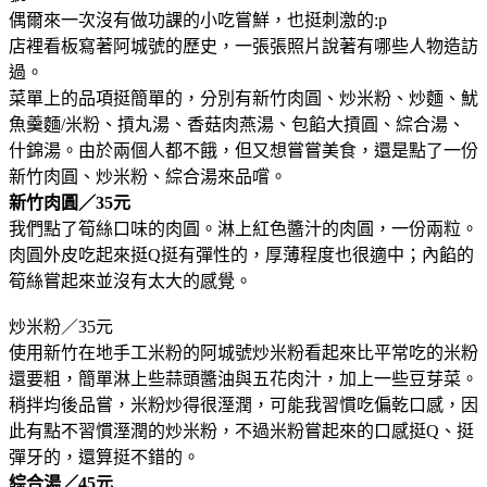
偶爾來一次沒有做功課的小吃嘗鮮，也挺刺激的:p
店裡看板寫著阿城號的歷史，一張張照片說著有哪些人物造訪
過。
菜單上的品項挺簡單的，分別有新竹肉圓、炒米粉、炒麵、魷
魚羹麵/米粉、摃丸湯、香菇肉燕湯、包餡大摃圓、綜合湯、
什錦湯。由於兩個人都不餓，但又想嘗嘗美食，還是點了一份
新竹肉圓、炒米粉、綜合湯來品嚐。
新竹肉圓／35元
我們點了筍絲口味的肉圓。淋上紅色醬汁的肉圓，一份兩粒。
肉圓外皮吃起來挺Q挺有彈性的，厚薄程度也很適中；內餡的
筍絲嘗起來並沒有太大的感覺。
炒米粉／35元
使用新竹在地手工米粉的阿城號炒米粉看起來比平常吃的米粉
還要粗，簡單淋上些蒜頭醬油與五花肉汁，加上一些豆芽菜。
稍拌均後品嘗，米粉炒得很溼潤，可能我習慣吃偏乾口感，因
此有點不習慣溼潤的炒米粉，不過米粉嘗起來的口感挺Q、挺
彈牙的，還算挺不錯的。
綜合湯／45元