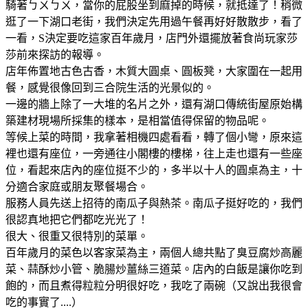
騎著ㄅㄨㄅㄨ，當你的屁股坐到麻掉的時候，就抵達了！稍微
逛了一下湖口老街，我們決定先用過午餐再好好散散步，看了
一看，S決定要吃這家百年歲月，店門外還擺放著食尚玩家莎
莎前來探訪的報導。
店年佈置地古色古香，木質大圓桌、圓板凳，大家圍在一起用
餐，感覺很像回到三合院生活的光景似的。
一邊的牆上除了一大堆的名片之外，還有湖口傳統街屋原始構
築建材現場所採集的樣本，是相當值得保留的物品呢。
等候上菜的時間，我拿著相機四處看看，轉了個小彎，原來這
裡也還有座位，一旁通往小閣樓的樓梯，往上走也還有一些座
位，看起來店內的座位挺不少的，多半以十人的圓桌為主，十
分適合家庭或朋友聚餐場合。
服務人員先送上招待的南瓜子與熱茶。南瓜子挺好吃的，我們
很認真地把它們都吃光光了！
很大、很重又很特別的菜單。
百年歲月的菜色以客家菜為主，兩個人總共點了臭豆腐炒高麗
菜、蒜酥炒小管、脆腸炒薑絲三道菜。店內的白飯是讓你吃到
飽的，而且煮得粒粒分明很好吃，我吃了兩碗（又說出我很會
吃的事實了....）