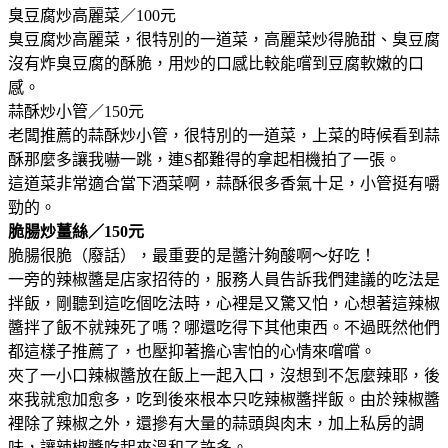
臭豆腐炒高麗菜／100元
臭豆腐炒高麗菜，很特別的一道菜，高麗菜炒得脆甜、臭豆腐
沒有炸臭豆腐的酥脆，用炒的口感比較能嚐到豆腐軟嫩的口
感。
蒜酥炒小管／150元
老闆推薦的蒜酥炒小管，很特別的一道菜，上菜的時候看到蒜
酥那麼多讓我嚇一跳，連S都難得的拿起相機拍了一張。
這道菜非常適合當下酒菜啊，蒜酥很多香氣十足，小管挺有嚼
勁的。
脆腸炒薑絲／150元
脆腸很脆（廢話），最重要的是醬汁夠酸啊～好吃！
一旁的辣椒醬是店家招待的，服務人員告訴我們建議的吃法是
拌飯，剛聽到這吃個吃法時，心裡是又驚又怕，心想著這辣椒
醬拌了飯不就辣死了嗎？哪還吃得下其他東西。不過既然他們
都這樣子推薦了，也壓抑著擔心害怕的心情來嚐嚐。
夾了一小口辣椒醬放在飯上一起入口，沒想到不怎麼辣耶，後
來我就愈加愈多，吃到後來根本只吃辣椒醬拌飯。由於辣椒醬
裡除了辣椒之外，還摻有大量的蒜頭與肉末，加上私房的調
味，讓辣椒醬吃起來溫和了許多。