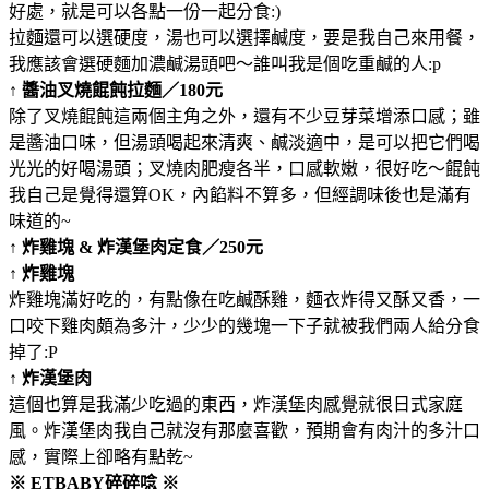
好處，就是可以各點一份一起分食:)
拉麵還可以選硬度，湯也可以選擇鹹度，要是我自己來用餐，
我應該會選硬麵加濃鹹湯頭吧～誰叫我是個吃重鹹的人:p
↑ 醬油叉燒餛飩拉麵／180元
除了叉燒餛飩這兩個主角之外，還有不少豆芽菜增添口感；雖
是醬油口味，但湯頭喝起來清爽、鹹淡適中，是可以把它們喝
光光的好喝湯頭；叉燒肉肥瘦各半，口感軟嫩，很好吃～餛飩
我自己是覺得還算OK，內餡料不算多，但經調味後也是滿有
味道的~
↑ 炸雞塊 & 炸漢堡肉定食／250元
↑ 炸雞塊
炸雞塊滿好吃的，有點像在吃鹹酥雞，麵衣炸得又酥又香，一
口咬下雞肉頗為多汁，少少的幾塊一下子就被我們兩人給分食
掉了:P
↑ 炸漢堡肉
這個也算是我滿少吃過的東西，炸漢堡肉感覺就很日式家庭
風。炸漢堡肉我自己就沒有那麼喜歡，預期會有肉汁的多汁口
感，實際上卻略有點乾~
※ ETBABY碎碎唸 ※