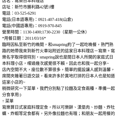
店名：寫樂日本料理店
店址：新竹市勝利路42號1樓
電話：03-525-6291
電話(日本語專用)：0921-407-418(山倉)
電話(中國語專用)：0919-970-845
營業時間：1130-1400;1730-2230（星期一公休）
*用餐日期：2011/03/16*
臨時因私至新竹的晚間，和smapring約了一起吃晚餐，熟門熟
路的她帶我來到新竹火車站附近的這家日本料理店－寫樂。寫
樂名字取得很特別，smapring說也是間日本人所開的家庭式日
本料理小店，嚐過幾次感覺很不賴，因此也和我一起分享~
店內空間不大，座位數不算很多，簡單的擺設讓人感到溫馨，
席間夾雜著日語交談，看來許多於異地打拼的日本人也是知道
這家小店的~
稍微研究一下菜單，我們分別點了拉麵及定食兩種，準備一起
分食享用:)
↑ 菜單
寫樂算日式家庭料理定食，所以可樂餅、漢堡肉、炒麵、炸牡
蠣、炸蝦等定食都有，另外像拉麵也有哦；和朋友一起用餐的