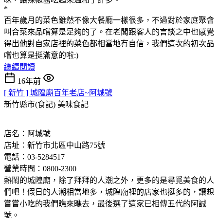
*
百年歲月的菜色雖然不像大餐廳一樣很多，不過對於家庭聚會
叫合菜來品嚐算是足夠的了。在老闆跟客人的言談之中也感覺
得出他對自家店裡的菜色都相當地有自信，我們這次的初次品
嚐也算是挺滿意的啦:)
繼續閱讀
16年前
[ 新竹 ] 城隍廟百年老店~阿城號
新竹縣市(食記)
美味食記
店名：阿城號
店址：新竹市北區中山路75號
電話：03-5284517
營業時間：0800-2300
熱鬧的城隍廟，除了拜拜的人潮之外，更多的是尋覓美食的人
們吧！假日的人潮相當地多，城隍廟裡的店家也挺多的，讓想
嘗嘗小吃的我們瞧來瞧去，最後選了這家已相傳五代的阿誠
號。