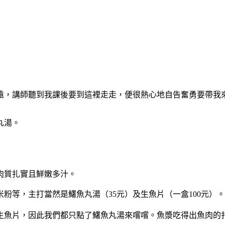
遠，講師聽到我課後要到這裡走走，便很熱心地自告奮勇要帶我
丸湯。
肉質扎實且鮮嫩多汁。
粉等，主打當然是鱰魚丸湯（35元）及生魚片（一盒100元）。
生魚片，因此我們都只點了鱰魚丸湯來嚐嚐。魚漿吃得出魚肉的