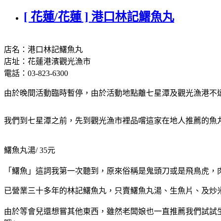
[ 花蓮/花蓮 ] 港口林記鱰魚丸
店名：港口林記鱰魚丸
店址：花蓮港濱觀光漁市
電話：03-823-6300
由於晚間活動臨時暫停，由於活動地點離七星潭及觀光漁港不
我們到七星潭之前，先到觀光漁市裡品嚐這家在地人推薦的魚
鱰魚丸湯/ 35元
「鱰魚」這詞我第一次聽到，原來俗稱是鬼頭刀或是飛鳥虎，
已營業三十多年的林記鱰魚丸，只賣鱰魚丸湯、生魚片、及炒米
由於等會兒還想嘗其他東西，雖然老闆娘也一直推薦我們試試