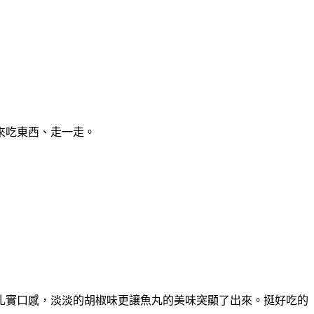
來吃東西、走一走。
扎實口感，淡淡的胡椒味更讓魚丸的美味突顯了出來。挺好吃的