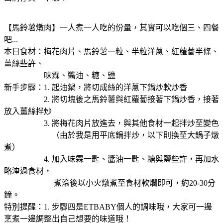
【馬鈴薯燉肉】一人煮一人吃的份量，其實可以吃個三、四餐
吧...
本日食材：梅花肉片、馬鈴薯一粒、半粒洋蔥、紅蘿蔔半條、
薑絲些許、
味霖、醬油、糖、鹽
新手步驟：1. 起油鍋，將切成絲的洋蔥下鍋炒軟炒香
2. 將切塊後之馬鈴薯與紅蘿蔔接著下鍋炒香，接著
放入薑絲拌炒
3. 將梅花肉片放進去，與其他食材一起拌炒至變色
（由於我是用平底鍋拌炒，以下則換至大鍋子燉
煮）
4. 加入味霖一匙、醬油一匙、糖與鹽些許，再加水
略淹過食材，
煮滾後以小火燉煮至食材軟爛即可，約20-30分
鐘。
特別提醒：1. 步驟四是ETBABY個人的調味哦，大家可一邊
烹煮一邊調整出自己想要的味道哦！