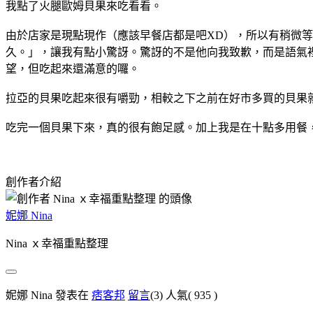
我點了火腿歐姆貝果來吃看看。
由於店家是現點現作（應該早餐店都是吧XD），所以有稍微
久。」，讓我有點小驚訝。驚訝的不是他向我致歉，而是語氣
望，但吃起來還滿意的囉。
拉亞的貝果吃起來很有嚼勁，相較之下之前在好市多買的貝果
吃完一個貝果下來，真的很有飽足感。加上我是在十點多用餐
創作者介紹
妮娜 Nina
Nina ｘ幸福重點整理
妮娜 Nina 發表在
痞客邦
留言
(3)
人氣(
935
)