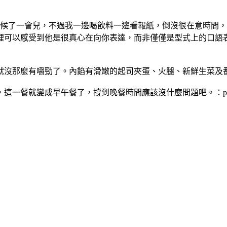
等候了一會兒，不過我一邊喝飲料一邊看報紙，倒沒很在意時間
裡可以感受到他是很真心在向你表達，而非僅僅是型式上的口語表
就沒那麼有嚼勁了。內餡有滑嫩的起司夾蛋、火腿、新鮮生菜及
，這一餐就變成早午餐了，撐到晚餐時間應該沒什麼問題吧。：p