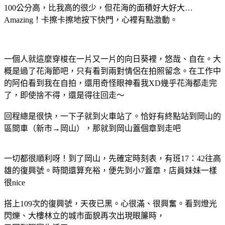
100公分高，比我高的很少，但花海的面積好大好大…
Amazing！卡擦卡擦地按下快門，心裡有點激動。
一個人就這麼穿梭在一片又一片的向日葵裡，悠哉、自在。大
概是過了花海節吧，只有看到兩對情侶在拍照留念。在工作中
的阿伯看到我在自拍，還用奇怪眼神看我XD幾乎花海都走完
了，即使捨不得，還是得往回走～
回程總是很快，一下子就到火車站了。恰好有終點站到岡山的
區間車（新市→岡山），那就到岡山蓋個章到走吧
一切都很順利呀！到了岡山，先確定時刻表，有班17：42往高
雄的復興號。時間還算充裕，便先到小7蓋章，店員妹妹一樣
很nice
搭上109次的復興號，天夜已黑。心很滿、很興奮。看到燈光
閃爍、大樓林立的城市面貌再次出現眼簾時，