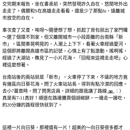
交完期末報告，坐在書桌前，突然發現許久自在、悠閒地外出
走走了。偶爾和S在高雄走走看看，還是少了那點fu，遠離城
市放空的自在。
車次查了又查，唉呀～隨便想了想，抓起了背包就出了家門囉
～選了個還不到家，但又離開城市一小段距離的台南縣「新
市」。區間車晃啊晃的，人潮上上下下，看著火車經過愛河，
這個即將離開高雄市區的記號，心情上有了點激動。搖啊搖，
經過了大湖站，瞧見了一小片花海，「回程來這裡走走吧」心
裡這麼想著。
台南站後的兩站就是「新市」，火車停了下來，不遠的地方竟
有幾區向日葵花海。問了火車站站長，得到有點冷漠的回應。
去小7蓋章時，問了問男店員，詳細的跟我講了路線
：）
（註）
真是有7-11真好！順道在路邊攤買個胡椒餅，一邊走一邊吃，
約20分鐘的路程很快就到了。
這裡一片向日葵，那裡還有一片！超美的～向日葵很多都才