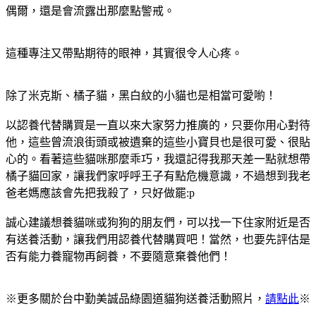
偶爾，還是會流露出那麼點警戒。
這種專注又帶點期待的眼神，其實很令人心疼。
除了米克斯、橘子貓，黑白紋的小貓也是相當可愛喲！
以認養代替購買是一直以來大家努力推廣的，只要你用心對待
他，這些曾流浪街頭或被遺棄的這些小寶貝也是很可愛、很貼
心的。看著這些貓咪那麼乖巧，我還記得我那天差一點就想帶
橘子貓回家，讓我們家呼呼王子有點危機意識，不過想到我老
爸老媽應該會先把我殺了，只好做罷:p
誠心建議想養貓咪或狗狗的朋友們，可以找一下住家附近是否
有送養活動，讓我們用認養代替購買吧！當然，也要先評估是
否有能力養寵物再飼養，不要隨意棄養他們！
※更多關於台中勤美誠品綠園道貓狗送養活動照片，
請點此
※