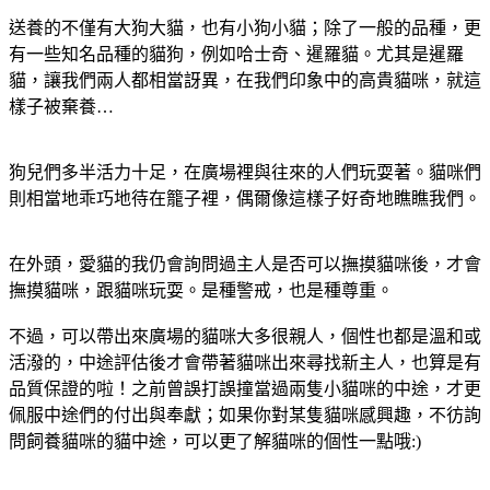
送養的不僅有大狗大貓，也有小狗小貓；除了一般的品種，更
有一些知名品種的貓狗，例如哈士奇、暹羅貓。尤其是暹羅
貓，讓我們兩人都相當訝異，在我們印象中的高貴貓咪，就這
樣子被棄養…
狗兒們多半活力十足，在廣場裡與往來的人們玩耍著。貓咪們
則相當地乖巧地待在籠子裡，偶爾像這樣子好奇地瞧瞧我們。
在外頭，愛貓的我仍會詢問過主人是否可以撫摸貓咪後，才會
撫摸貓咪，跟貓咪玩耍。是種警戒，也是種尊重。
不過，可以帶出來廣場的貓咪大多很親人，個性也都是溫和或
活潑的，中途評估後才會帶著貓咪出來尋找新主人，也算是有
品質保證的啦！之前曾誤打誤撞當過兩隻小貓咪的中途，才更
佩服中途們的付出與奉獻；如果你對某隻貓咪感興趣，不彷詢
問飼養貓咪的貓中途，可以更了解貓咪的個性一點哦:)