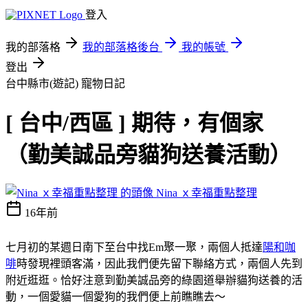
登入
我的部落格
我的部落格後台
我的帳號
登出
台中縣市(遊記)
寵物日記
[ 台中/西區 ] 期待，有個家
（勤美誠品旁貓狗送養活動）
Nina ｘ幸福重點整理
16年前
七月初的某週日南下至台中找Em聚一聚，兩個人抵達
陽和咖
啡
時發現裡頭客滿，因此我們便先留下聯絡方式，兩個人先到
附近逛逛。恰好注意到勤美誠品旁的綠園道舉辦貓狗送養的活
動，一個愛貓一個愛狗的我們便上前瞧瞧去～