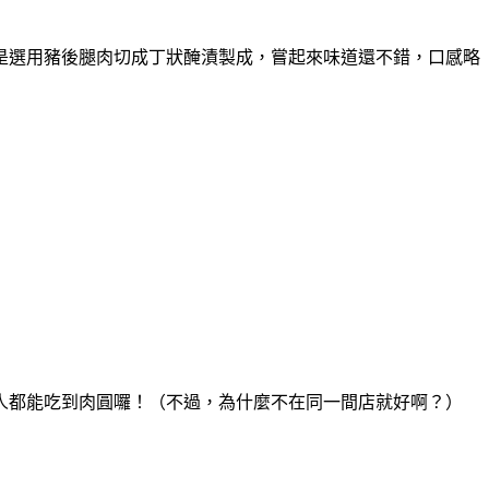
是選用豬後腿肉切成丁狀醃漬製成，嘗起來味道還不錯，口感略
客人都能吃到肉圓囉！（不過，為什麼不在同一間店就好啊？）