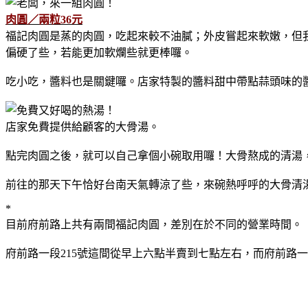
肉圓／兩粒36元
福記肉圓是蒸的肉圓，吃起來較不油膩；外皮嘗起來軟嫩，但
偏硬了些，若能更加軟爛些就更棒囉。
吃小吃，醬料也是關鍵囉。店家特製的醬料甜中帶點蒜頭味的醬
店家免費提供給顧客的大骨湯。
點完肉圓之後，就可以自己拿個小碗取用囉！大骨熬成的清湯
前往的那天下午恰好台南天氣轉涼了些，來碗熱呼呼的大骨清
*
目前府前路上共有兩間福記肉圓，差別在於不同的營業時間。
府前路一段215號這間從早上六點半賣到七點左右，而府前路