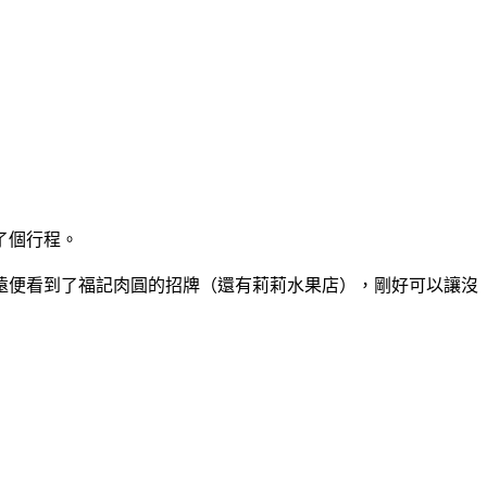
了個行程。
遠便看到了福記肉圓的招牌（還有莉莉水果店），剛好可以讓沒