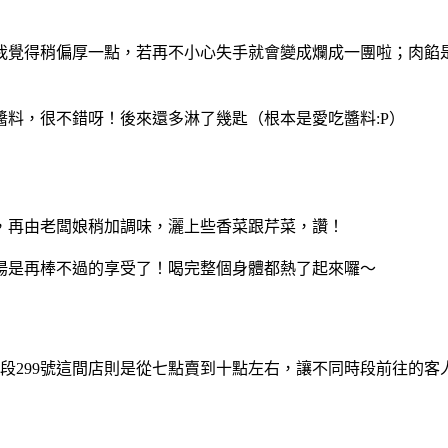
我覺得稍偏厚一點，若再不小心失手就會變成爛成一團啦；肉餡
料，很不錯呀！後來還多淋了幾匙（根本是愛吃醬料:P）
，再由老闆娘稍加調味，灑上些香菜跟芹菜，讚！
湯是再棒不過的享受了！喝完整個身體都熱了起來囉～
一段299號這間店則是從七點賣到十點左右，讓不同時段前往的