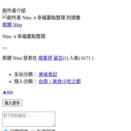
創作者介紹
妮娜 Nina
Nina ｘ幸福重點整理
妮娜 Nina 發表在
痞客邦
留言
(1)
人氣(
6171
)
全站分類：
美味食記
個人分類：
台南，美食小吃之都
▲top
載入更多