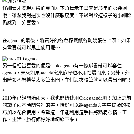
仔細看才發現左邊的頁面左下角標示了當天是該年的第幾週
哦，雖然我對週次也沒什麼敏感度，不過對於這樣子的小細節
仍感到十分喜愛:)
在agenda的最後，將買好的各色標籤紙各則幾張在上頭，如果
有需要就可以馬上使用囉～
另一個相當喜愛的便是Ciak agenda有一條綁書帶可以套住
agenda，未來如果agenda愈來愈厚也不用怕爆開來；另外，外
出時如不想攜帶太多筆出門，在側邊夾枝筆就可以帶出門囉！
*
2010年已經開始兩天，我也開始使用Ciak agenda囉！加上之前
閱讀了兩本時間管裡的書，恰好可以將agenda與書中提及的技
巧加以配合使用，希望這一年能利用這手帳將點滴心情、工
作、生活、旅行都好好地紀錄下來:)