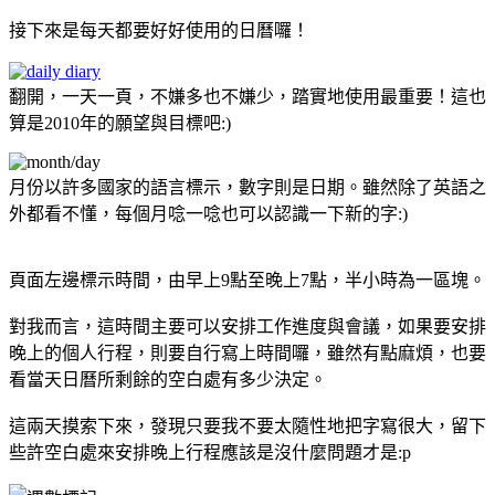
接下來是每天都要好好使用的日曆囉！
翻開，一天一頁，不嫌多也不嫌少，踏實地使用最重要！這也
算是2010年的願望與目標吧:)
月份以許多國家的語言標示，數字則是日期。雖然除了英語之
外都看不懂，每個月唸一唸也可以認識一下新的字:)
頁面左邊標示時間，由早上9點至晚上7點，半小時為一區塊。
對我而言，這時間主要可以安排工作進度與會議，如果要安排
晚上的個人行程，則要自行寫上時間囉，雖然有點麻煩，也要
看當天日曆所剩餘的空白處有多少決定。
這兩天摸索下來，發現只要我不要太隨性地把字寫很大，留下
些許空白處來安排晚上行程應該是沒什麼問題才是:p