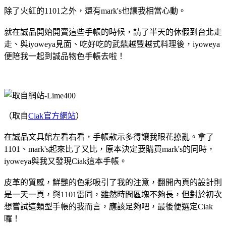
除了火紅的1101之外，還有mark's也讓我相當心動。
就在誠品開始開賣這些手帳的時候，請了半天的休假到台北走
走、與iyoweya見面、吃好吃的武鼎越豐越式料理後，iyoweya
便陪我一起到誠品物色手帳去啦！
（取自
Ciak官方網站
）
在誠品文具館左看右看，手帳款示多得讓我眼花撩亂。拿了
1101、mark's起來比了又比，原本決定要購買mark's的同時，
iyoweya與我又發現Ciak這本手帳。
皮革的質感，鮮艷的色彩吸引了我的注意，翻開內頁的設計則
是一天一頁，與1101雷同，雖然時間區塊不夠長，但對於初次
想嘗試這類型手帳的我而言，應該足夠吧，最後便選定Ciak
囉！