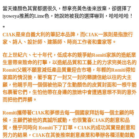
當天連顏色其實都選很久，想拿亮黃色後來放棄，卻選擇了
iyoweya推薦的Lime色，她說她被我的選擇嚇到，哈哈哈哈！
*
CIAK是來自義大利的筆記本品牌，而CIAK一族則是指旅行
家、詩人、設計師、建築師、時尚工作者和畫家等。
在上世紀六、七十年代，低成本的競爭給Romiti家族的造紙業
生意帶來致命的打擊，以造紙品質和工藝上的力求完美出名的
Romiti父親不願意減低產品質量迎合市場，年輕的Romiti得知
家庭的情況後，著手寫了一封又一封的懇請信給以往的大主
顧，他親手用一個個被他染了生動顏色的皮質封面和一根牛筋
包裹著它們，生怕他帶在身邊的旅途中會遭遇意想不到的意外
而把他們弄髒。
Romiti攜帶著CIAK和夢想去每一個國家拜訪每一個主顧的時
候，主顧們被他的真誠所感動，也很驚喜CIAK的創意和品
質，幾乎同時向 Romiti下了訂單。CIAK的成功其實是創意和
努力的結果，CIAK在其後推崇創意產業和舉辦各種活動鼓勵