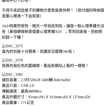
購物中心下訂啦！
不得不承認這樣子的購物方便真是爽快啊！（但付錢的時候還
是要心裡滴一下血就是）
24小時果然很快，隔天一早就送到啦，讓我一點心理準備也沒
有（拿個硬碟幹麼還要心理準備XD）；等到回家後，拍拍照
紀錄一下囉！
盒內的包裝十分簡單，保護狀況還算OK啦！
我買的是紅色的愛線碟，實品和網站上看的一樣哦！
儲存容量：2.5吋320GB 5400轉 8mb buffer
產品介面：USB 2.0
傳輸速度：最高480Mb/s
產品外觀尺寸：81mm (W) X 16.6mm (H) X 127mm (D)
產品重量：171公克