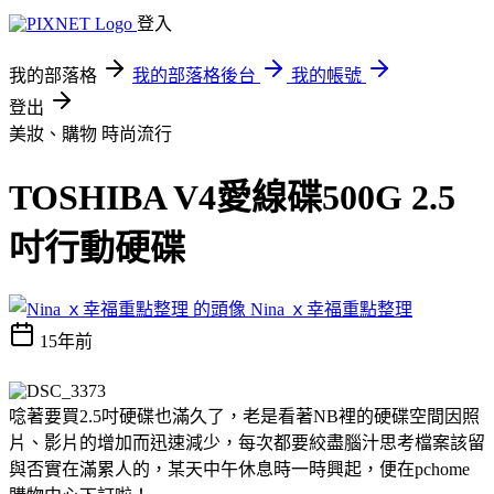
登入
我的部落格
我的部落格後台
我的帳號
登出
美妝、購物
時尚流行
TOSHIBA V4愛線碟500G 2.5
吋行動硬碟
Nina ｘ幸福重點整理
15年前
唸著要買2.5吋硬碟也滿久了，老是看著NB裡的硬碟空間因照
片、影片的增加而迅速減少，每次都要絞盡腦汁思考檔案該留
與否實在滿累人的，某天中午休息時一時興起，便在pchome