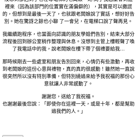
裡來（因為該部門的位置實在滿偏僻的），其實是可以撒謊
的，但想到是最後一天了，也就跟老闆娘說了實話，想好好告
別。她在驚訝之餘也小聊 了一會兒，在電梯口說了聲再見。
我繼續跑程序，也當面向認識的朋友學姐們告別，結束大部分
流程後回到辦公室稍作整理與休息。沒想到主管上樓輕聲了喚
了我電話中的我，說老闆娘在樓下帶了個禮要給我…
那時候剛去一些處室和朋友告別回來，心情仍有些激動，再收
到老闆娘的這份心意與禮物，真的真的很感動！雖然她一直說
很突然所以沒有特別準備，但特別繞過來給予我祝福的那份心
意就讓人非常感動了。
謝謝您，送給了我祝福。
也謝謝最後您說：「即使你在這裡一天，或是十年，都是幫助
過我們的人。」