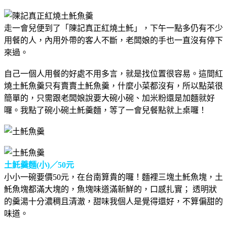
走一會兒便到了「陳記真正紅燒土魠」，下午一點多仍有不少
用餐的人，內用外帶的客人不斷，老闆娘的手也一直沒有停下
來過。
自己一個人用餐的好處不用多言，就是找位置很容易。這間紅
燒土魠魚羹只有賣賣土魠魚羹，什麼小菜都沒有，所以點菜很
簡單的，只需跟老闆娘說要大碗小碗、加米粉還是加麵就好
囉。我點了碗小碗土魠羹麵，等了一會兒餐點就上桌囉！
土魠羹麵(小)／50元
小小一碗要價50元，在台南算貴的囉！麵裡三塊土魠魚塊，土
魠魚塊都滿大塊的，魚塊味道滿新鮮的，口感扎實； 透明狀
的羹湯十分濃稠且清澈，甜味我個人是覺得還好，不算偏甜的
味道。