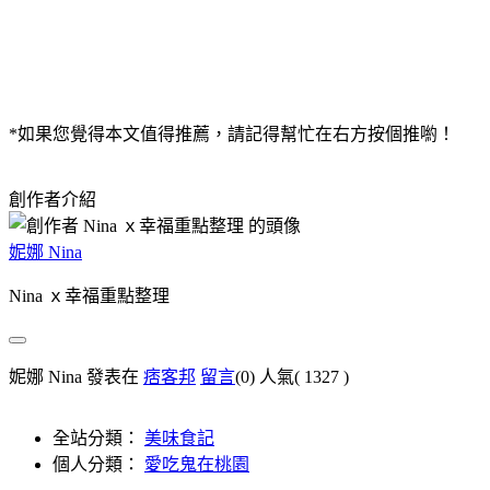
*如果您覺得本文值得推薦，請記得幫忙在右方按個推喲！
創作者介紹
妮娜 Nina
Nina ｘ幸福重點整理
妮娜 Nina 發表在
痞客邦
留言
(0)
人氣(
1327
)
全站分類：
美味食記
個人分類：
愛吃鬼在桃園