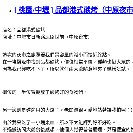
[ 桃園/中壢 ] 品都港式碳烤（中原夜
店名：品都港式碳烤
店址：中壢市日新路屈臣世前（中原夜市）
這次的夜市之旅隨著我們胃容量的減小而接近終點。
在一堆攤販中找到品都碳烤，價位相當平價，種類也挺大眾的
因為我已經吃不下了，所以就任由大爺隨意地夾了幾樣試試。
攤位的一半位置擺放了碳烤好的食物們。
另一邊則是碳烤用的大爐子。老闆還很可愛地站著讓我拍照：
由於我只吃了一小塊米血，所以不太能評判好不好吃。
不過據訪問大爺食後感想，他個人覺得普普通通，算是便宜的