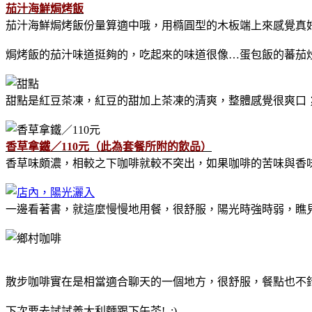
茄汁海鮮焗烤飯
茄汁海鮮焗烤飯份量算適中哦，用橢圓型的木板端上來感覺真
焗烤飯的茄汁味道挺夠的，吃起來的味道很像…蛋包飯的蕃茄
甜點是紅豆茶凍，紅豆的甜加上茶凍的清爽，整體感覺很爽口；
香草拿鐵／110元（此為套餐所附的飲品）
香草味頗濃，相較之下咖啡就較不突出，如果咖啡的苦味與香味
一邊看著書，就這麼慢慢地用餐，很舒服，陽光時強時弱，瞧
散步咖啡實在是相當適合聊天的一個地方，很舒服，餐點也不錯；
下次要去試試義大利麵跟下午茶! :)