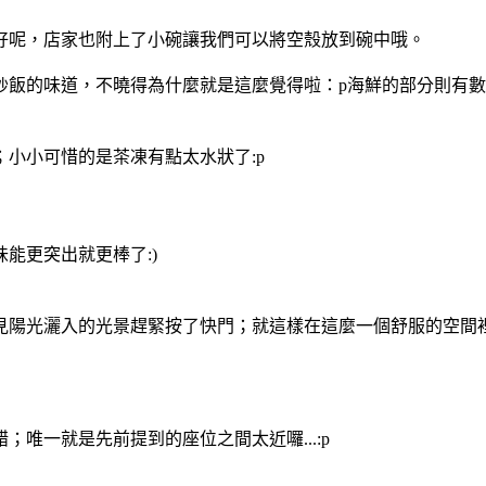
好呢，店家也附上了小碗讓我們可以將空殼放到碗中哦。
炒飯的味道，不曉得為什麼就是這麼覺得啦：p海鮮的部分則有
小小可惜的是茶凍有點太水狀了:p
能更突出就更棒了:)
見陽光灑入的光景趕緊按了快門；就這樣在這麼一個舒服的空間
唯一就是先前提到的座位之間太近囉...:p