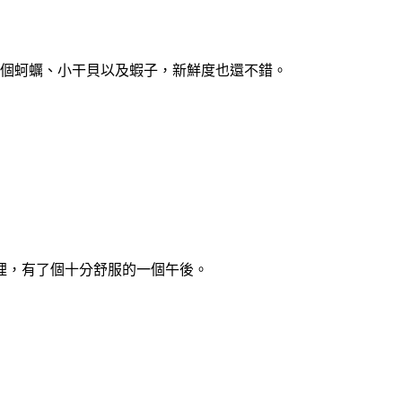
數個蚵蠣、小干貝以及蝦子，新鮮度也還不錯。
裡，有了個十分舒服的一個午後。