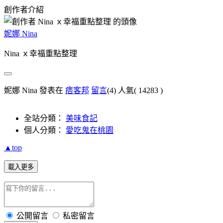
創作者介紹
妮娜 Nina
Nina ｘ幸福重點整理
妮娜 Nina 發表在
痞客邦
留言
(4)
人氣(
14283
)
全站分類：
美味食記
個人分類：
愛吃鬼在桃園
▲top
載入更多
公開留言
私密留言