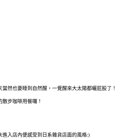
天當然也要睡到自然醒，一覺醒來大太陽都曬屁股了！
的散步咖啡用餐囉！
進入店內便感受到日系雜貨店面的風格:)