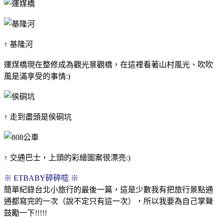
↑ 基隆河
運煤橋現在整修成為觀光景觀橋，在這裡看著山村風光、吹吹
風是滿享受的事情:)
↑ 走到盡頭是侯硐坑
↑ 交通巴士，上頭的彩繪圖案很漂亮:)
※ ETBABY碎碎唸 ※
簡單紀錄台北小旅行的最後一篇，這是少數我有把旅行景點通
通都寫完的一次（說不定只有這一次），所以我要為自己掌聲
鼓勵一下!!!!!