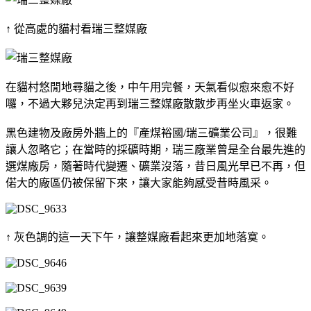
↑ 從高處的貓村看瑞三整媒廠
在貓村悠閒地尋貓之後，中午用完餐，天氣看似愈來愈不好
囉，不過大夥兒決定再到瑞三整媒廠散散步再坐火車返家。
黑色建物及廠房外牆上的『產煤裕國/瑞三礦業公司』，很難
讓人忽略它；在當時的採礦時期，瑞三廠業曾是全台最先進的
選煤廠房，隨著時代變遷、礦業沒落，昔日風光早已不再，但
偌大的廠區仍被保留下來，讓大家能夠感受昔時風采。
↑ 灰色調的這一天下午，讓整媒廠看起來更加地落寞。