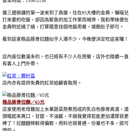
營業時間：1100-2130
連三週辦課的第一波來到了高雄，住在85大樓的金典。懶喵兒
打來要約吃飯，卻因為緊急的加工作業而喊停，我和學妹便在
金典附近繞了繞，打算隨意找個地飯用餐，填飽肚子即可。
看到這家極品豚骨拉麵似乎人潮不少，今晚便決定吃這家囉！
店內座位數滿多的，也已經有不少人在用餐，店外也陸續一直
有客人上門外帶。
店內亦有提供免費的紅茶給顧客取用。
極品豚骨拉麵／65元
店家使用老母雞加上水果蔬菜熬煮而成的乳白色豚骨高湯，湯
頭喝起來爽口、甘甜、不油膩，不過我覺得若能更加濃厚就更
棒了！拉麵麵條較得偏軟，用料也很普通、份量也不多，挺可
惜的。