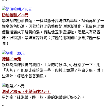
奶油拉麵／70元
學妹點的奶油拉麵，一樣以豚骨高湯作為基底，裡頭再加了一
塊金黃色奶油，因著拉麵湯的熱度奶油逐漸融化，乳白色湯頭
便慢慢變成了略黃的湯，有點像玉米濃湯啦，喝起來有奶香
味，很特別，學妹直誇好喝；拉麵的用料則和豚骨拉麵一樣
囉！
豬排／30元
誤以為是炸豬排的我們，上菜的時候還小小疑惑了一下。用
「肉片」可能還比較恰當一些，肉片上頭灑了些白芝麻、淋了
些醬汁，嚐起來普普通通。
泡菜／25元（小菜每碟25元）
另外拿了碟泡菜，酸、甜、脆的泡菜還挺好吃的。